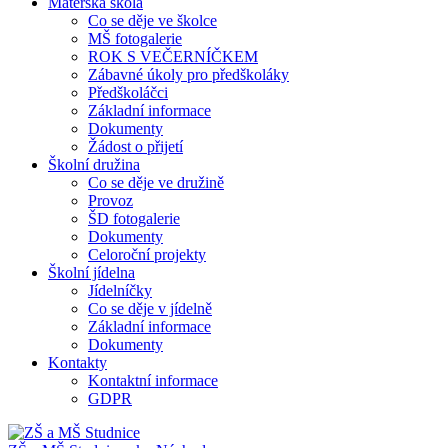
Mateřská škola
Co se děje ve školce
MŠ fotogalerie
ROK S VEČERNÍČKEM
Zábavné úkoly pro předškoláky
Předškoláčci
Základní informace
Dokumenty
Žádost o přijetí
Školní družina
Co se děje ve družině
Provoz
ŠD fotogalerie
Dokumenty
Celoroční projekty
Školní jídelna
Jídelníčky
Co se děje v jídelně
Základní informace
Dokumenty
Kontakty
Kontaktní informace
GDPR