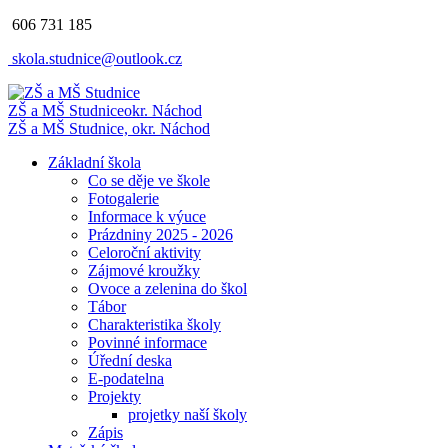
606 731 185
skola.studnice@outlook.cz
ZŠ a MŠ Studnice
okr. Náchod
ZŠ a MŠ Studnice, okr. Náchod
Základní škola
Co se děje ve škole
Fotogalerie
Informace k výuce
Prázdniny 2025 - 2026
Celoroční aktivity
Zájmové kroužky
Ovoce a zelenina do škol
Tábor
Charakteristika školy
Povinné informace
Úřední deska
E-podatelna
Projekty
projetky naší školy
Zápis