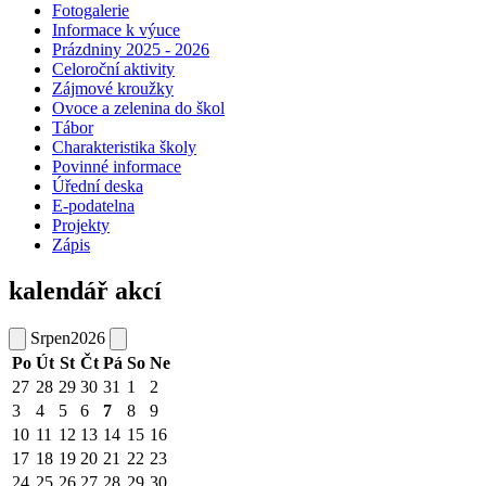
Fotogalerie
Informace k výuce
Prázdniny 2025 - 2026
Celoroční aktivity
Zájmové kroužky
Ovoce a zelenina do škol
Tábor
Charakteristika školy
Povinné informace
Úřední deska
E-podatelna
Projekty
Zápis
kalendář akcí
Srpen
2026
Po
Út
St
Čt
Pá
So
Ne
27
28
29
30
31
1
2
3
4
5
6
7
8
9
10
11
12
13
14
15
16
17
18
19
20
21
22
23
24
25
26
27
28
29
30