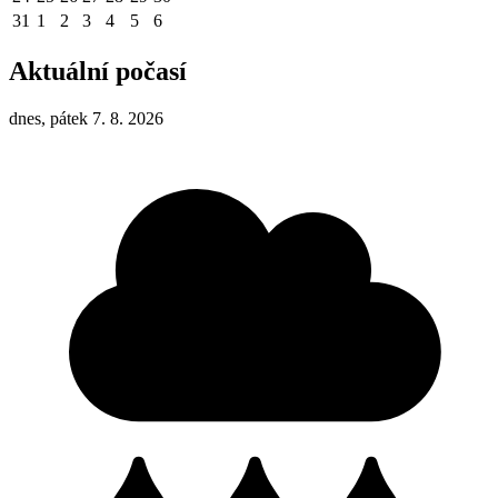
31
1
2
3
4
5
6
Aktuální počasí
dnes, pátek 7. 8. 2026