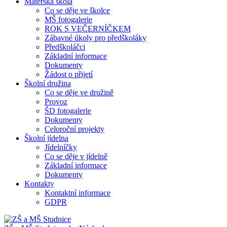
Mateřská škola
Co se děje ve školce
MŠ fotogalerie
ROK S VEČERNÍČKEM
Zábavné úkoly pro předškoláky
Předškoláčci
Základní informace
Dokumenty
Žádost o přijetí
Školní družina
Co se děje ve družině
Provoz
ŠD fotogalerie
Dokumenty
Celoroční projekty
Školní jídelna
Jídelníčky
Co se děje v jídelně
Základní informace
Dokumenty
Kontakty
Kontaktní informace
GDPR