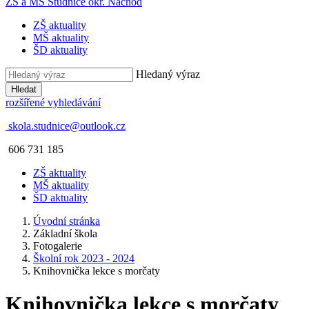
ZŠ a MŠ Studnice
okr. Náchod
ZŠ aktuality
MŠ aktuality
ŠD aktuality
Hledaný výraz
Hledat
rozšířené vyhledávání
skola.studnice@outlook.cz
606 731 185
ZŠ aktuality
MŠ aktuality
ŠD aktuality
Úvodní stránka
Základní škola
Fotogalerie
Školní rok 2023 - 2024
Knihovnička lekce s morčaty
Knihovnička lekce s morčaty