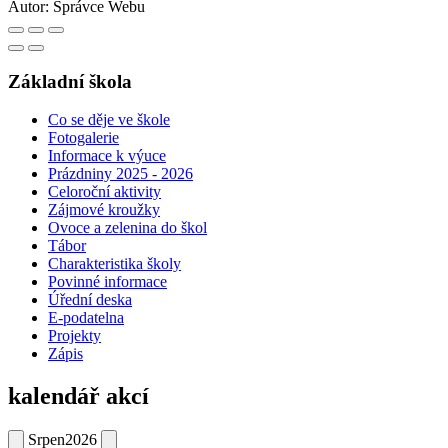
Autor:
Správce Webu
Základní škola
Co se děje ve škole
Fotogalerie
Informace k výuce
Prázdniny 2025 - 2026
Celoroční aktivity
Zájmové kroužky
Ovoce a zelenina do škol
Tábor
Charakteristika školy
Povinné informace
Úřední deska
E-podatelna
Projekty
Zápis
kalendář akcí
Srpen
2026