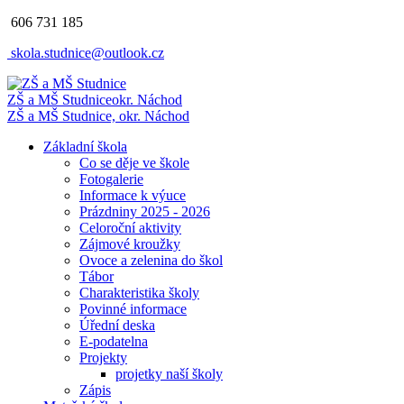
606 731 185
skola.studnice@outlook.cz
ZŠ a MŠ Studnice
okr. Náchod
ZŠ a MŠ Studnice, okr. Náchod
Základní škola
Co se děje ve škole
Fotogalerie
Informace k výuce
Prázdniny 2025 - 2026
Celoroční aktivity
Zájmové kroužky
Ovoce a zelenina do škol
Tábor
Charakteristika školy
Povinné informace
Úřední deska
E-podatelna
Projekty
projetky naší školy
Zápis