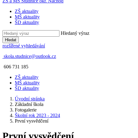
ZŠ a MŠ Studnice
okr. Náchod
ZŠ aktuality
MŠ aktuality
ŠD aktuality
Hledaný výraz
Hledat
rozšířené vyhledávání
skola.studnice@outlook.cz
606 731 185
ZŠ aktuality
MŠ aktuality
ŠD aktuality
Úvodní stránka
Základní škola
Fotogalerie
Školní rok 2023 - 2024
První vysvědčení
První vysvědčení