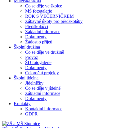
Mateřská škola
Co se děje ve školce
MŠ fotogalerie
ROK S VEČERNÍČKEM
Zábavné úkoly pro předškoláky
Předškoláčci
Základní informace
Dokumenty
Žádost o přijetí
Školní družina
Co se děje ve družině
Provoz
ŠD fotogalerie
Dokumenty
Celoroční projekty
Školní jídelna
Jídelníčky
Co se děje v jídelně
Základní informace
Dokumenty
Kontakty
Kontaktní informace
GDPR