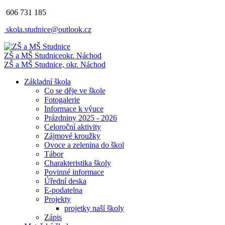
606 731 185
skola.studnice@outlook.cz
ZŠ a MŠ Studnice
okr. Náchod
ZŠ a MŠ Studnice, okr. Náchod
Základní škola
Co se děje ve škole
Fotogalerie
Informace k výuce
Prázdniny 2025 - 2026
Celoroční aktivity
Zájmové kroužky
Ovoce a zelenina do škol
Tábor
Charakteristika školy
Povinné informace
Úřední deska
E-podatelna
Projekty
projetky naší školy
Zápis