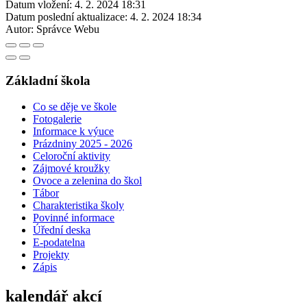
Datum vložení:
4. 2. 2024 18:31
Datum poslední aktualizace:
4. 2. 2024 18:34
Autor:
Správce Webu
Základní škola
Co se děje ve škole
Fotogalerie
Informace k výuce
Prázdniny 2025 - 2026
Celoroční aktivity
Zájmové kroužky
Ovoce a zelenina do škol
Tábor
Charakteristika školy
Povinné informace
Úřední deska
E-podatelna
Projekty
Zápis
kalendář akcí