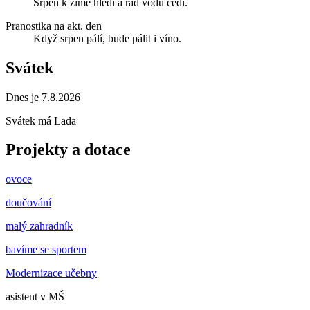
Srpen k zimě hledí a rád vodu cedí.
Pranostika na akt. den
Když srpen pálí, bude pálit i víno.
Svátek
Dnes je 7.8.2026
Svátek má
Lada
Projekty a dotace
ovoce
doučování
malý zahradník
bavíme se sportem
Modernizace učebny
asistent v MŠ