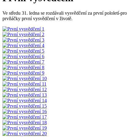
Ve středu 31. ledna se rozdávali vysvědčení za první pololetí-pro
prvňáčky první vysvědčení v životě.