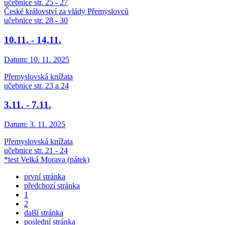
učebnice str. 25 - 27
České království za vlády Přemyslovců
učebnice str. 28 - 30
10.11. - 14.11.
Datum:
10. 11. 2025
Přemyslovská knížata
učebnice str. 23 a 24
3.11. - 7.11.
Datum:
3. 11. 2025
Přemyslovská knížata
učebnice str. 21 - 24
*test Velká Morava (pátek)
první stránka
předchozí stránka
1
2
další stránka
poslední stránka