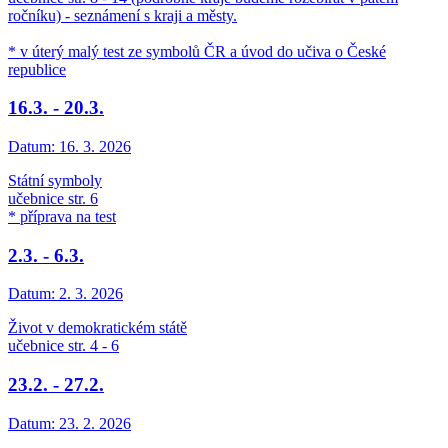
ročníku) - seznámení s kraji a městy.
* v úterý malý test ze symbolů ČR a úvod do učiva o České
republice
16.3. - 20.3.
Datum:
16. 3. 2026
Státní symboly
učebnice str. 6
* příprava na test
2.3. - 6.3.
Datum:
2. 3. 2026
Život v demokratickém státě
učebnice str. 4 - 6
23.2. - 27.2.
Datum:
23. 2. 2026