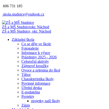
606 731 185
skola.studnice@outlook.cz
ZŠ a MŠ Studnice
okr. Náchod
ZŠ a MŠ Studnice, okr. Náchod
Základní škola
Co se děje ve škole
Fotogalerie
Informace k výuce
Prázdniny 2025 - 2026
Celoroční aktivity
Zájmové kroužky
Ovoce a zelenina do škol
Tábor
Charakteristika školy
Povinné informace
Úřední deska
E-podatelna
Projekty
projetky naší školy
Zápis