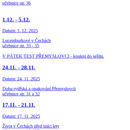
učebnice str. 36
1.12. - 5.12.
Datum:
1. 12. 2025
Lucemburkové v Čechách
učebnice str. 33 - 35
V PÁTEK TEST PŘEMYSLOVCI - koukni do sešitu.
24.11. - 28.11.
Datum:
24. 11. 2025
Doba rytířská a opakování Přemyslovců
učebnice str. 31 a 32
17.11. - 21.11.
Datum:
17. 11. 2025
Život v Čechách před tisíci lety