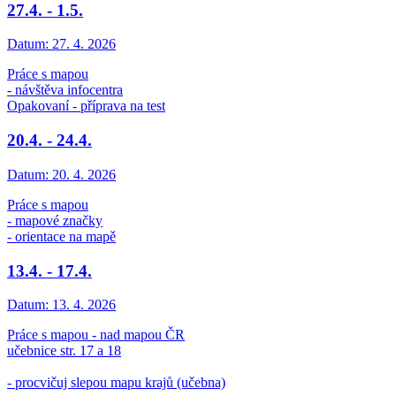
27.4. - 1.5.
Datum:
27. 4. 2026
Práce s mapou
- návštěva infocentra
Opakovaní - příprava na test
20.4. - 24.4.
Datum:
20. 4. 2026
Práce s mapou
- mapové značky
- orientace na mapě
13.4. - 17.4.
Datum:
13. 4. 2026
Práce s mapou - nad mapou ČR
učebnice str. 17 a 18
- procvičuj slepou mapu krajů (učebna)