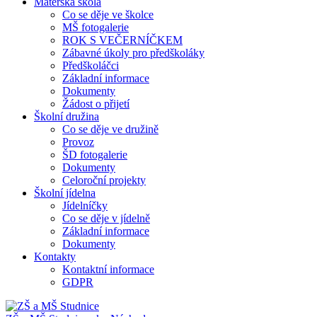
Mateřská škola
Co se děje ve školce
MŠ fotogalerie
ROK S VEČERNÍČKEM
Zábavné úkoly pro předškoláky
Předškoláčci
Základní informace
Dokumenty
Žádost o přijetí
Školní družina
Co se děje ve družině
Provoz
ŠD fotogalerie
Dokumenty
Celoroční projekty
Školní jídelna
Jídelníčky
Co se děje v jídelně
Základní informace
Dokumenty
Kontakty
Kontaktní informace
GDPR