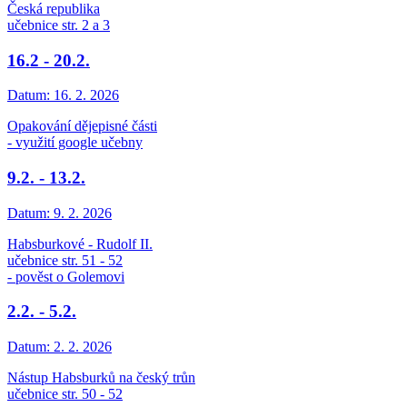
Česká republika
učebnice str. 2 a 3
16.2 - 20.2.
Datum:
16. 2. 2026
Opakování dějepisné části
- využití google učebny
9.2. - 13.2.
Datum:
9. 2. 2026
Habsburkové - Rudolf II.
učebnice str. 51 - 52
- pověst o Golemovi
2.2. - 5.2.
Datum:
2. 2. 2026
Nástup Habsburků na český trůn
učebnice str. 50 - 52