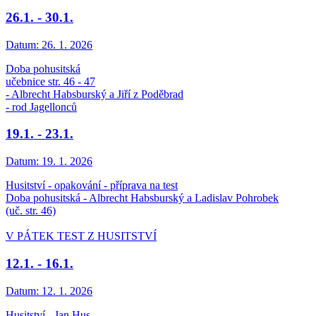
26.1. - 30.1.
Datum:
26. 1. 2026
Doba pohusitská
učebnice str. 46 - 47
- Albrecht Habsburský a Jiří z Poděbrad
- rod Jagellonců
19.1. - 23.1.
Datum:
19. 1. 2026
Husitství - opakování - příprava na test
Doba pohusitská - Albrecht Habsburský a Ladislav Pohrobek
(uč. str. 46)
V PÁTEK TEST Z HUSITSTVÍ
12.1. - 16.1.
Datum:
12. 1. 2026
Husitství - Jan Hus