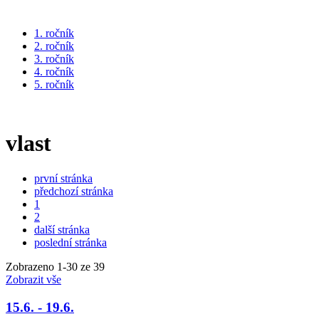
1. ročník
2. ročník
3. ročník
4. ročník
5. ročník
vlast
první stránka
předchozí stránka
1
2
další stránka
poslední stránka
Zobrazeno
1
-
30
ze 39
Zobrazit vše
15.6. - 19.6.