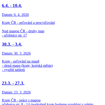
6.4. - 10.4.
Datum:
6. 4. 2026
Kraje ČR - určování a procvičování
Nad mapou ČR - druhy map
- učebnice str. 17
30.3. - 3.4.
Datum:
30. 3. 2026
Kraje - určování na mapě
- slepá mapa (kraje, krajská města)
- využití tabletů
23.3. - 27.3.
Datum:
23. 3. 2026
Kraje ČR - práce s mapou
učebnice str. 8 - 14 (podrobně kraje budeme rozebírat v pátém