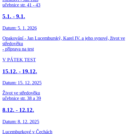
učebnice str. 41 - 43
5.1. - 9.1.
Datum:
5. 1. 2026
Opakování - Jan Lucemburský, Karel IV. a jeho synové, život ve
středověku
- příprava na test
V PÁTEK TEST
15.12. - 19.12.
Datum:
15. 12. 2025
Život ve středověku
učebnice str. 38 a 39
8.12. - 12.12.
Datum:
8. 12. 2025
Lucemburkové v Čechách