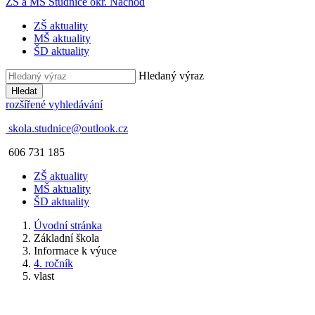
ZŠ a MŠ Studnice
okr. Náchod
ZŠ aktuality
MŠ aktuality
ŠD aktuality
Hledaný výraz
Hledat
rozšířené vyhledávání
skola.studnice@outlook.cz
606 731 185
ZŠ aktuality
MŠ aktuality
ŠD aktuality
Úvodní stránka
Základní škola
Informace k výuce
4. ročník
vlast