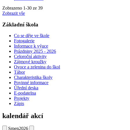
Zobrazeno
1
-
30
ze 39
Zobrazit vše
Základní škola
Co se děje ve škole
Fotogalerie
Informace k výuce
Prázdniny 2025 - 2026
Celoroční aktivity
Zájmové kroužky
Ovoce a zelenina do škol
Tábor
Charakteristika školy
Povinné informace
Úřední deska
E-podatelna
Projekty
Zápis
kalendář akcí
Srpen
2026