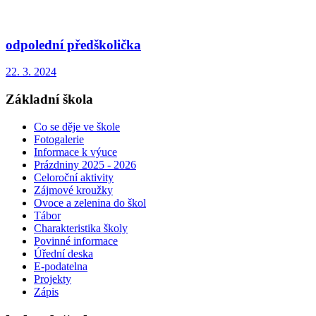
odpolední předškolička
22. 3. 2024
Základní škola
Co se děje ve škole
Fotogalerie
Informace k výuce
Prázdniny 2025 - 2026
Celoroční aktivity
Zájmové kroužky
Ovoce a zelenina do škol
Tábor
Charakteristika školy
Povinné informace
Úřední deska
E-podatelna
Projekty
Zápis