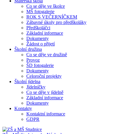
Mateřská škola
Co se děje ve školce
MŠ fotogalerie
ROK S VEČERNÍČKEM
Zábavné úkoly pro předškoláky
Předškoláčci
Základní informace
Dokumenty
Žádost o přijetí
Školní družina
Co se děje ve družině
Provoz
ŠD fotogalerie
Dokumenty
Celoroční projekty
Školní jídelna
Jídelníčky
Co se děje v jídelně
Základní informace
Dokumenty
Kontakty
Kontaktní informace
GDPR