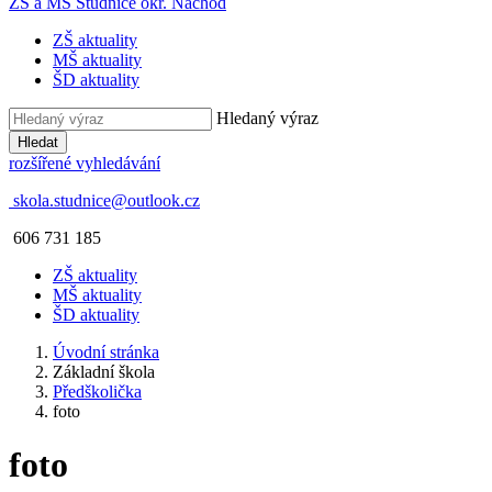
ZŠ a MŠ Studnice
okr. Náchod
ZŠ aktuality
MŠ aktuality
ŠD aktuality
Hledaný výraz
Hledat
rozšířené vyhledávání
skola.studnice@outlook.cz
606 731 185
ZŠ aktuality
MŠ aktuality
ŠD aktuality
Úvodní stránka
Základní škola
Předškolička
foto
foto