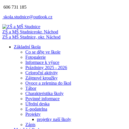
606 731 185
skola.studnice@outlook.cz
ZŠ a MŠ Studnice
okr. Náchod
ZŠ a MŠ Studnice, okr. Náchod
Základní škola
Co se děje ve škole
Fotogalerie
Informace k výuce
Prázdniny 2025 - 2026
Celoroční aktivity
Zájmové kroužky
Ovoce a zelenina do škol
Tábor
Charakteristika školy
Povinné informace
Úřední deska
E-podatelna
Projekty
projetky naší školy
Zápis